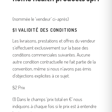
un
appareil
mobile
(nommée le ‘vendeur’ ci-après)
§1 VALIDITÉ DES CONDITIONS
Les livraisons, prestations et offres du vendeur
s’effectuent exclusivement sur la base des
conditions commerciales suivantes. Aucune
autre condition contractuelle ne fait partie de la
convention, même si nous n’avons pas émis
d’objections explicites à ce sujet.
§2 Prix
(1) Dans le champs ‘prix total en €’ nous
indiquons à chaque fois si le prix est à entendre