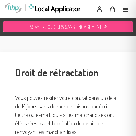
Passer
connexion
Panier
menu
au
contenu
chevron_right
ESSAYER 30 JOURS SANS ENGAGEMENT
Utilisez
les
flèches
gauche/droite
pour
Droit de rétractation
naviguer
dans
le
diaporama
Vous pouvez résilier votre contrat dans un délai
ou
glissez
de 14 jours sans donner de raisons par écrit
vers
(lettre ou e-mail) ou - si les marchandises ont
la
été livrées avant l'expiration du délai - en
gauche/droite
renvoyant les marchandises.
sur